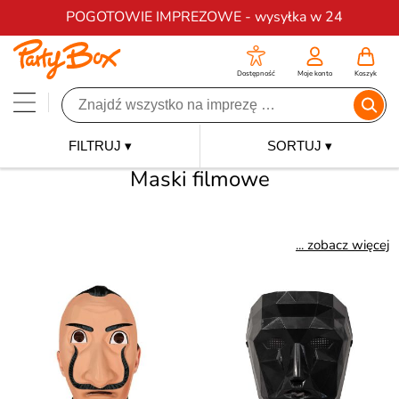
Darmowa dostawa na zamówienia od 200 zł
POGOTOWIE IMPREZOWE - wysyłka w 24
Dostępność
Moje konto
Koszyk
FILTRUJ ▾
SORTUJ ▾
Maski filmowe
... zobacz więcej