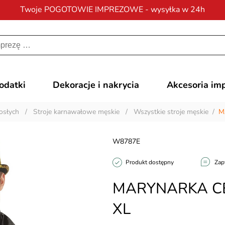
Twoje POGOTOWIE IMPREZOWE - wysyłka w 24h
Darmowa dostawa
na zamówienia od 200 zł
dodatki
Dekoracje i nakrycia
Akcesoria im
osłych
/
Stroje karnawałowe męskie
/
Wszystkie stroje męskie
/
M
W8787E
Produkt dostępny
Zap
MARYNARKA CEK
XL