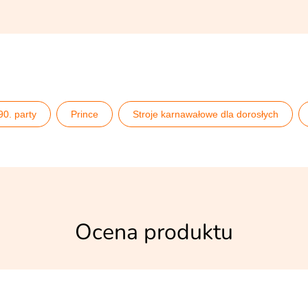
90. party
Prince
Stroje karnawałowe dla dorosłych
Stroje męskie lata 80. i 90.
Widmann
Wielki Gatsby - st
Ocena produktu