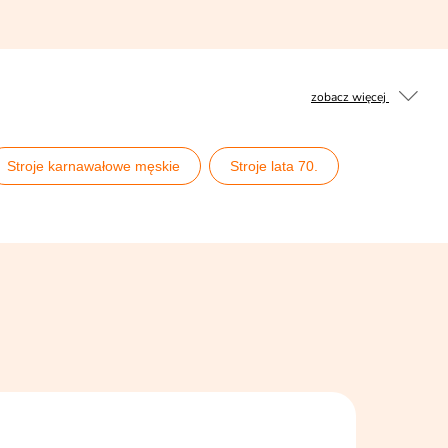
zobacz więcej
Stroje karnawałowe męskie
Stroje lata 70.
roje męskie
Wielki Gatsby Party