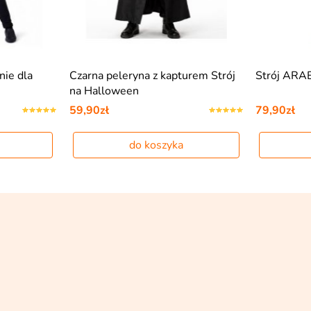
ie dla
Czarna peleryna z kapturem Strój
Strój ARA
na Halloween
59,90zł
79,90zł
do koszyka