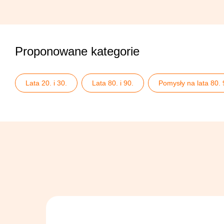
Proponowane kategorie
Lata 20. i 30.
Lata 80. i 90.
Pomysły na lata 80. 
Stroje lata 80. i 90.
Stroje męskie lata 70. / Disco
Wszystkie stroje męskie