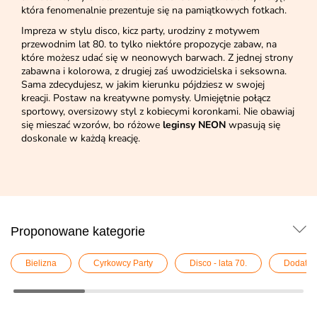
która fenomenalnie prezentuje się na pamiątkowych fotkach.
Impreza w stylu disco, kicz party, urodziny z motywem
przewodnim lat 80. to tylko niektóre propozycje zabaw, na
które możesz udać się w neonowych barwach. Z jednej strony
zabawna i kolorowa, z drugiej zaś uwodzicielska i seksowna.
Sama zdecydujesz, w jakim kierunku pójdziesz w swojej
kreacji. Postaw na kreatywne pomysły. Umiejętnie połącz
sportowy, oversizowy styl z kobiecymi koronkami. Nie obawiaj
się mieszać wzorów, bo różowe
leginsy NEON
wpasują się
doskonale w każdą kreację.
Proponowane kategorie
Bielizna
Cyrkowcy Party
Disco - lata 70.
Dodatki 