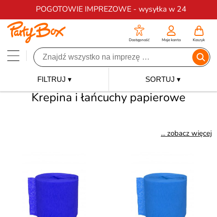
Darmowa dostawa na zamówienia od 200 zł
POGOTOWIE IMPREZOWE - wysyłka w 24
Dostępność
Moje konto
Koszyk
FILTRUJ ▾
SORTUJ ▾
Krepina i łańcuchy papierowe
... zobacz więcej