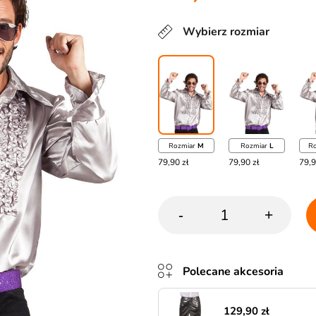
Wybierz rozmiar
Rozmiar
M
Rozmiar
L
R
79,90 zł
79,90 zł
79,9
-
+
Polecane akcesoria
129,90 zł