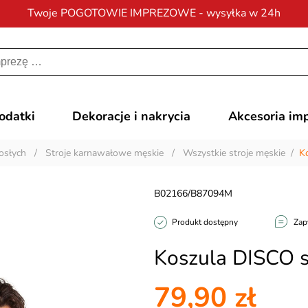
Twoje POGOTOWIE IMPREZOWE - wysyłka w 24h
Darmowa dostawa
na zamówienia od 200 zł
dodatki
Dekoracje i nakrycia
Akcesoria im
osłych
/
Stroje karnawałowe męskie
/
Wszystkie stroje męskie
/
K
B02166/B87094M
Produkt dostępny
Zap
Koszula DISCO s
79,90 zł