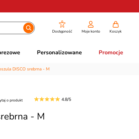
Dostępność
Moje konto
Koszyk
prezowe
Personalizowane
Promocje
oszula DISCO srebrna - M
4.8/5
ytaj o produkt
rebrna - M