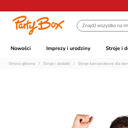
Nowości
Imprezy i urodziny
Stroje i 
Strona główna
/
Stroje i dodatki
/
Stroje karnawałowe dla dor