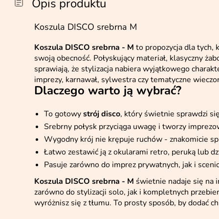
Opis produktu
Koszula DISCO srebrna M
Koszula DISCO srebrna - M
to propozycja dla tych, 
swoją obecność. Połyskujący materiał, klasyczny żabot
sprawiają, że stylizacja nabiera wyjątkowego charakt
imprezy, karnawał, sylwestra czy tematyczne wieczor
Dlaczego warto ją wybrać?
To gotowy
strój disco
, który świetnie sprawdzi si
Srebrny połysk przyciąga uwagę i tworzy imprezo
Wygodny krój nie krępuje ruchów - znakomicie spr
Łatwo zestawić ją z okularami retro, peruką lub 
Pasuje zarówno do imprez prywatnych, jak i scen
Koszula DISCO srebrna - M
świetnie nadaje się na im
zarówno do stylizacji solo, jak i kompletnych przebier
wyróżnisz się z tłumu. To prosty sposób, by dodać cha