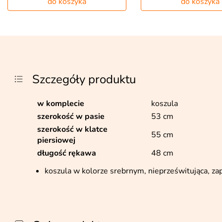
do koszyka
do koszyka
Szczegóły produktu
w komplecie
koszula
szerokość w pasie
53 cm
szerokość w klatce
55 cm
piersiowej
długość rękawa
48 cm
koszula w kolorze srebrnym, nieprześwitująca, zap