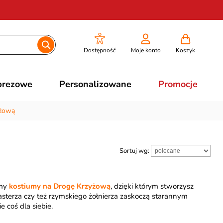
Dostępność
Moje konto
Koszyk
prezowe
Personalizowane
Promocje
yżową
Sortuj wg:
śmy
kostiumy na Drogę Krzyżową
, dzięki którym stworzysz
sterza czy też rzymskiego żołnierza zaskoczą starannym
 coś dla siebie.