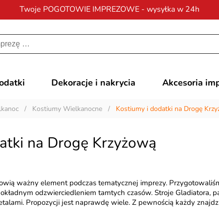
Twoje POGOTOWIE IMPREZOWE - wysyłka w 24h
Darmowa dostawa
na zamówienia od 200 zł
dodatki
Dekoracje i nakrycia
Akcesoria im
lkanoc
/
Kostiumy Wielkanocne
/
Kostiumy i dodatki na Drogę Krz
datki na Drogę Krzyżową
anowią ważny element podczas tematycznej imprezy. Przygotowali
okładnym odzwierciedleniem tamtych czasów. Stroje Gladiatora, pa
alami. Propozycji jest naprawdę wiele. Z pewnością każdy znajdzie