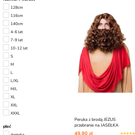
128cm
116cm
140cm
4-6 lat
7-9 lat
10-12 lat
S
M
L
L/XL
M/L
XL
XXL
XXXL
Peruka z brodą JEZUS
przebranie na JASEŁKA
płeć
49,90 zł
damska