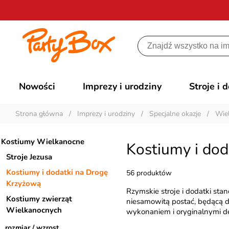
Nowości
Imprezy i urodziny
Stroje i 
Strona główna
/
Imprezy i urodziny
/
Specjalne okazje
/
Wie
Kostiumy Wielkanocne
Kostiumy i do
Stroje Jezusa
Kostiumy i dodatki na Drogę
56 produktów
Krzyżową
Rzymskie stroje i dodatki st
Kostiumy zwierząt
niesamowitą postać, będącą d
Wielkanocnych
wykonaniem i oryginalnymi det
rozmiar / wzrost