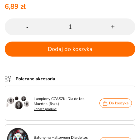
6,89 zł
-
+
Dodaj do koszyka
Polecane akcesoria
Lampiony CZASZKI Dia de los
Do koszyka
Muertos (6szt.)
Zobacz produkt
Balony na Halloween Dia de los