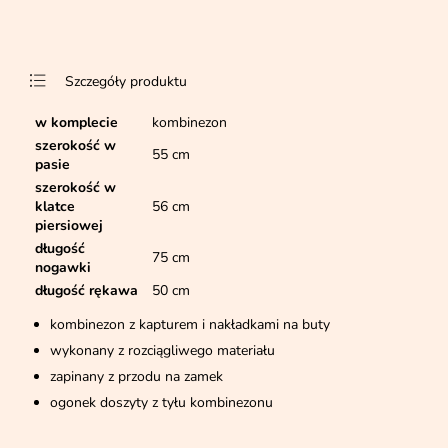
Szczegóły produktu
w komplecie
kombinezon
szerokość w
55 cm
pasie
szerokość w
klatce
56 cm
piersiowej
długość
75 cm
nogawki
długość rękawa
50 cm
kombinezon z kapturem i nakładkami na buty
wykonany z rozciągliwego materiału
zapinany z przodu na zamek
ogonek doszyty z tyłu kombinezonu