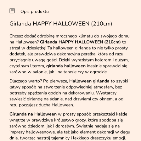
Opis produktu
Girlanda HAPPY HALLOWEEN (210cm)
Chcesz dodać odrobinę mrocznego klimatu do swojego domu
na Halloween?
Girlanda HAPPY HALLOWEEN (210cm)
to
strzał w dziesiątkę! Ta halloween girlanda to nie tylko prosty
dodatek, ale prawdziwa dekoracyjna perełka, która od razu
przyciągnie uwagę gości. Dzięki wyrazistym kolorom i dużym,
czytelnym literom,
girlanda halloween
idealnie sprawdzi się
zarówno w salonie, jak i na tarasie czy w ogrodzie.
Dlaczego warto? Po pierwsze,
Halloween girlanda
to szybki i
łatwy sposób na stworzenie odpowiedniej atmosfery, bez
potrzeby spędzania godzin na dekorowaniu. Wystarczy
zawiesić girlandę na ścianie, nad drzwiami czy oknem, a od
razu poczujesz ducha Halloween.
Girlanda na Halloween
w prosty sposób przekształci każde
wnętrze w prawdziwe królestwo grozy, które spodoba się
zarówno dzieciom, jak i dorosłym. Świetnie nadaje się na
imprezy halloweenowe, ale też jako element dekoracji w ciągu
dnia, tworząc nastrój tajemnicy i lekkiego dreszczyku emocji.