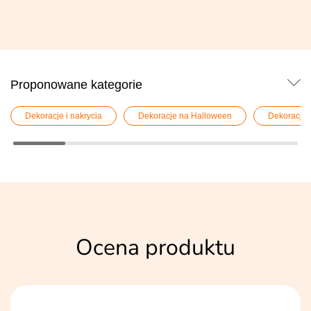
Proponowane kategorie
Dekoracje i nakrycia
Dekoracje na Halloween
Dekoracje 
Ocena produktu