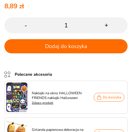
8,89 zł
-
+
Dodaj do koszyka
Polecane akcesoria
Naklejki na okno HALLOWEEN
Do koszyka
FRIENDS naklejki Halloween
Zobacz produkt
Girlanda papierowa dekoracja na