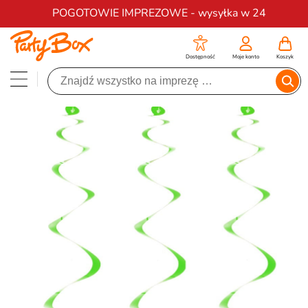
Darmowa dostawa na zamówienia od 200 zł
POGOTOWIE IMPREZOWE - wysyłka w 24
Dostępność
Moje konto
Koszyk