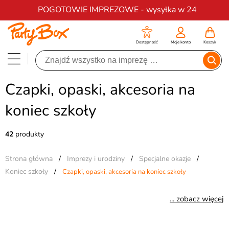
Darmowa dostawa na zamówienia od 200 zł
POGOTOWIE IMPREZOWE - wysyłka w 24
Dostępność
Moje konto
Koszyk
Czapki, opaski, akcesoria na
koniec szkoły
42
produkty
Strona główna
/
Imprezy i urodziny
/
Specjalne okazje
/
Koniec szkoły
/
Czapki, opaski, akcesoria na koniec szkoły
... zobacz więcej