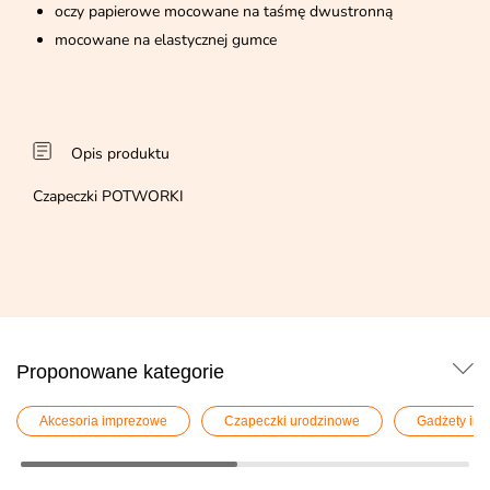
oczy papierowe mocowane na taśmę dwustronną
mocowane na elastycznej gumce
Opis produktu
Czapeczki POTWORKI
Proponowane kategorie
Akcesoria imprezowe
Czapeczki urodzinowe
Gadżety im