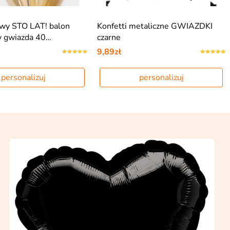
owy STO LAT! balon
Konfetti metaliczne GWIAZDKI
y gwiazda 40…
czarne
9,89zł
personalizuj
personalizuj