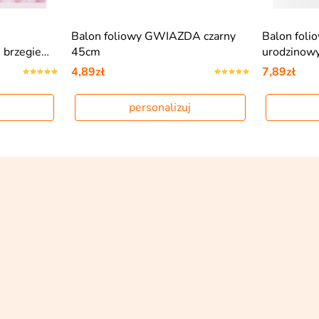
Balon foliowy GWIAZDA czarny
Balon foli
 brzegie…
45cm
urodzinow
4,89zł
7,89zł
personalizuj