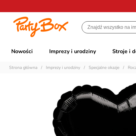
Nowości
Imprezy i urodziny
Stroje i 
Strona główna
/
Imprezy i urodziny
/
Specjalne okazje
/
Rocz