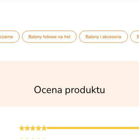
 czarne
Balony foliowe na hel
Balony i akcesoria
B
 urodziny
Pomysły na 50 urodziny
Rocznica ślubu
Ocena produktu