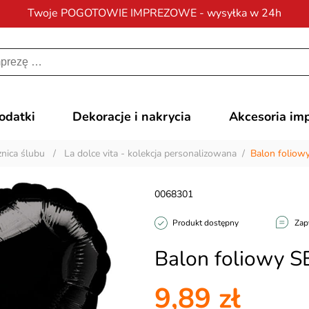
Twoje POGOTOWIE IMPREZOWE - wysyłka w 24h
Darmowa dostawa
na zamówienia od 200 zł
dodatki
Dekoracje i nakrycia
Akcesoria im
nica ślubu
/
La dolce vita - kolekcja personalizowana
/
Balon foliow
0068301
Produkt dostępny
Zap
Balon foliowy 
9,89 zł