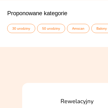
Proponowane kategorie
30 urodziny
50 urodziny
Amscan
Balony
La dolce vita - kolekcja personalizowana
Pomysły na 30
Rewelacyjny