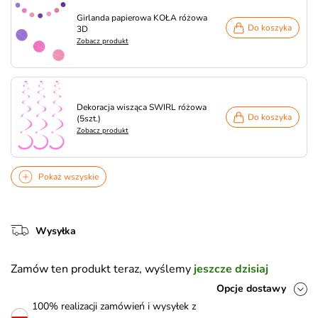
Girlanda papierowa KOŁA różowa
Do koszyka
3D
Zobacz produkt
Dekoracja wisząca SWIRL różowa
Do koszyka
(5szt.)
Zobacz produkt
Pokaż wszyskie
Wysyłka
Zamów ten produkt teraz, wyślemy
jeszcze dzisiaj
Opcje dostawy
100% realizacji zamówień i wysyłek z