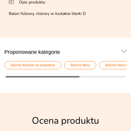
Opis produktu
Balon foliowy, różowy w kształcie literki D
Proponowane kategorie
Balony foliowe na powietrze
Balony litery
Balony litery na
Ocena produktu