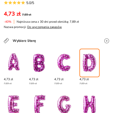
5.0/5
4,73 zł
7,89 zł
-40%
Najniższa cena z 30 dni przed obniżką: 7,89 zł
Nazwa promocji:
Do wyczerpania zapasów
Wybierz literę
4,73 zł
4,73 zł
4,73 zł
4,73 zł
7,89 zł
7,89 zł
7,89 zł
7,89 zł