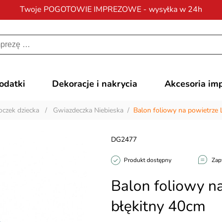
Twoje POGOTOWIE IMPREZOWE - wysyłka w 24h
Darmowa dostawa
na zamówienia od 200 zł
dodatki
Dekoracje i nakrycia
Akcesoria im
oczek dziecka
/
Gwiazdeczka Niebieska
/
Balon foliowy na powietrze
DG2477
Produkt dostępny
Zap
Balon foliowy n
błękitny 40cm