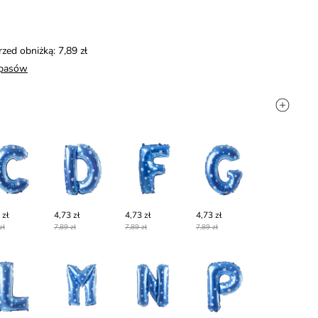
rzed obniżką: 7,89 zł
apasów
 zł
4,73 zł
4,73 zł
4,73 zł
zł
7,89 zł
7,89 zł
7,89 zł