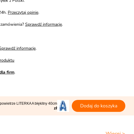
yłek z Polski.
24h.
Przeczytaj opinie
.
i zamówienia?
Sprawdź informacje
.
Sprawdź informacje
.
roduktu
dla firm
.
 powietrze LITERKA A błękitny 40cm
Dodaj do koszyka
zł
Więcej >