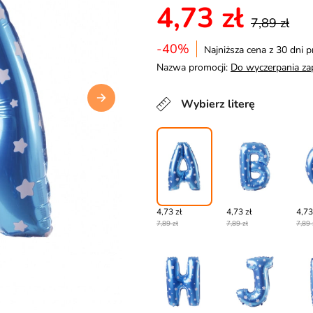
4,73 zł
7,89 zł
-40%
Najniższa cena z 30 dni p
Nazwa promocji:
Do wyczerpania z
Wybierz literę
4,73 zł
4,73 zł
4,73
7,89 zł
7,89 zł
7,89 