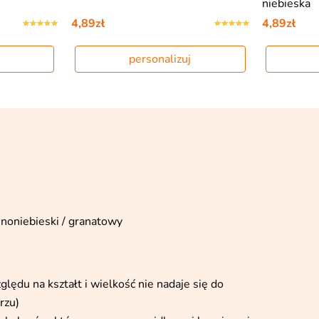
niebieska
4,89zł
4,89zł
personalizuj
mnoniebieski / granatowy
ędu na kształt i wielkość nie nadaje się do
rzu)