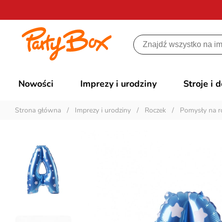
Nowości
Imprezy i urodziny
Stroje i 
Strona główna
/
Imprezy i urodziny
/
Roczek
/
Pomysły na r