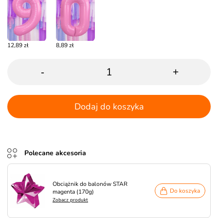
12,89 zł
8,89 zł
-
+
Dodaj do koszyka
Polecane akcesoria
Obciążnik do balonów STAR
Do koszyka
magenta (170g)
Zobacz produkt