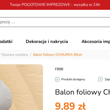
Twoje POGOTOWIE IMPREZOWE - wysyłka w 24h
Darmowa dostawa
na zamówienia od 200 zł
dodatki
Dekoracje i nakrycia
Akcesoria im
/
Tęczowe urodziny
/
Balon foliowy CHMURKA 50cm
FB98
Produkt dostępny
Zap
Balon foliowy
9,89 zł