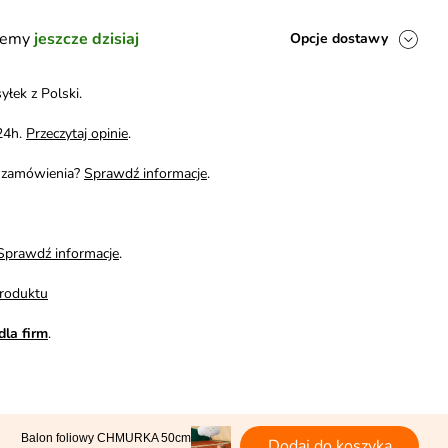
ślemy
jeszcze dzisiaj
Opcje dostawy
yłek z Polski.
24h.
Przeczytaj opinie
.
i zamówienia?
Sprawdź informacje
.
Sprawdź informacje
.
roduktu
dla firm
.
Balon foliowy CHMURKA 50cm
Dodaj do koszyka