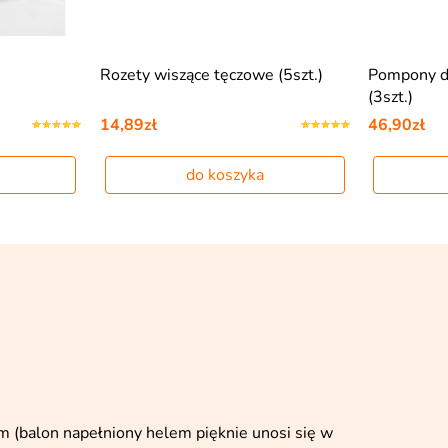
Rozety wiszące tęczowe (5szt.)
Pompony d
(3szt.)
14,89zł
46,90zł
do koszyka
m (balon napełniony helem pięknie unosi się w