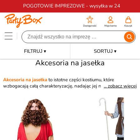
Darmowa dostawa na zamówienia od 200 zł
POGOTOWIE IMPREZOWE - wysyłka w 24
Dostępność
Moje konto
Koszyk
FILTRUJ ▾
SORTUJ ▾
Akcesoria na jasełka
Akcesoria na jasełka
to istotne części kostiumu, które
wzbogacają całą charakteryzację, nadając jej niepowtarzalnego
... zobacz więcej
charakteru. Przepiękne skrzydła anioła, rzymski hełm, czy
różnorodne korony to
akcesoria
na jasełka
, które przyciągną
wzrok wszystkich uczestników tematycznej imprezy.