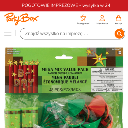
Darmowa dostawa na zamówienia od 200 zł
POGOTOWIE IMPREZOWE - wysyłka w 24
Dostępność
Moje konto
Koszyk