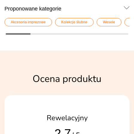
Proponowane kategorie
Akcesoria imprezowe
Kolekcje ślubne
Wesele
W
Ocena produktu
Rewelacyjny
2,7