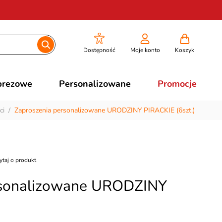
Dostępność
Moje konto
Koszyk
prezowe
Personalizowane
Promocje
ci
/
Zaproszenia personalizowane URODZINY PIRACKIE (6szt.)
ytaj o produkt
rsonalizowane URODZINY
)