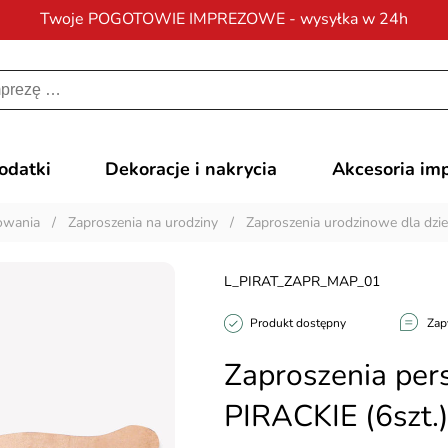
Twoje POGOTOWIE IMPREZOWE - wysyłka w 24h
Darmowa dostawa
na zamówienia od 200 zł
dodatki
Dekoracje i nakrycia
Akcesoria im
kowania
/
Zaproszenia na urodziny
/
Zaproszenia urodzinowe dla dzie
L_PIRAT_ZAPR_MAP_01
Produkt dostępny
Zap
Zaproszenia pe
PIRACKIE (6szt.