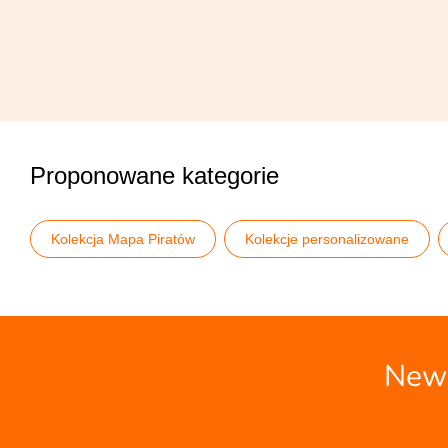
Proponowane kategorie
Kolekcja Mapa Piratów
Kolekcje personalizowane
Zaproszenia na urodziny
Zaproszenia personalizowane
News