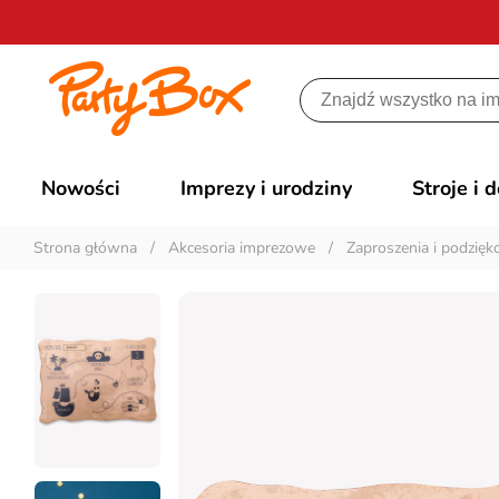
Nowości
Imprezy i urodziny
Stroje i 
Strona główna
/
Akcesoria imprezowe
/
Zaproszenia i podzię