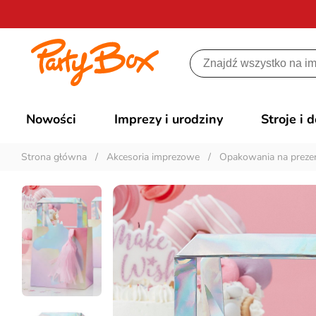
Nowości
Imprezy i urodziny
Stroje i 
Strona główna
/
Akcesoria imprezowe
/
Opakowania na preze