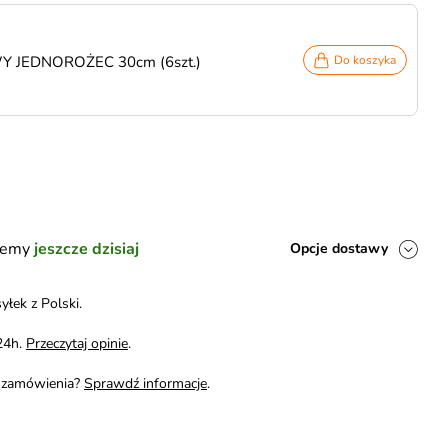
Y JEDNOROŻEC 30cm (6szt.)
Do koszyka
ślemy
jeszcze dzisiaj
Opcje dostawy
yłek z Polski.
24h.
Przeczytaj opinie
.
i zamówienia?
Sprawdź informacje
.