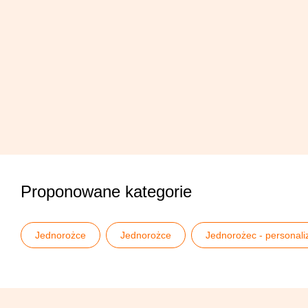
Proponowane kategorie
Jednorożce
Jednorożce
Jednorożec - personal
Opakowania na prezenty
Torebki na prezenty