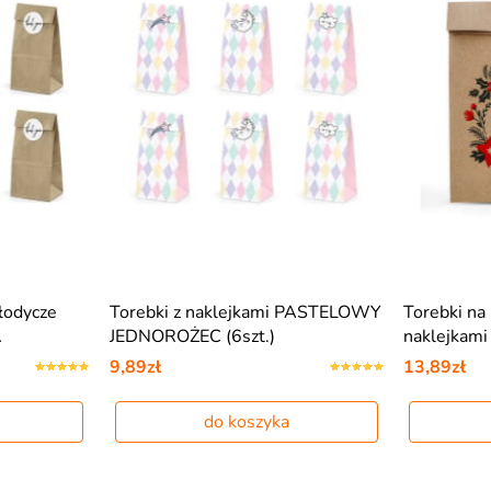
łodycze
Torebki z naklejkami PASTELOWY
Torebki na
…
JEDNOROŻEC (6szt.)
naklejkam
9,89zł
13,89zł
do koszyka