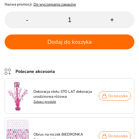
Nazwa promocji:
Do wyczerpania zapasów
-
+
Dodaj do koszyka
Polecane akcesoria
Dekoracja stołu STO LAT dekoracja
Do koszyka
urodzinowa różowa
Zobacz produkt
Obrus na roczek BIEDRONKA
Do koszyka