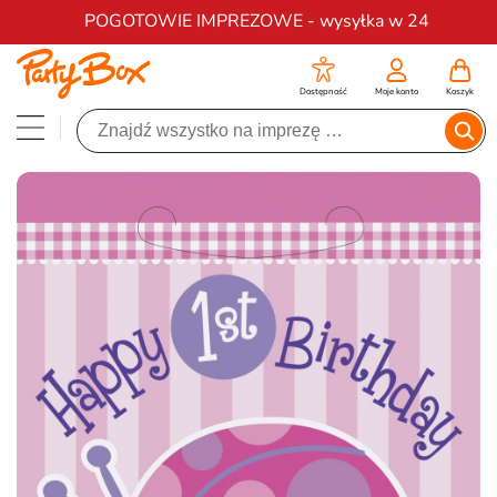
Darmowa dostawa na zamówienia od 200 zł
POGOTOWIE IMPREZOWE - wysyłka w 24
Dostępność
Moje konto
Koszyk