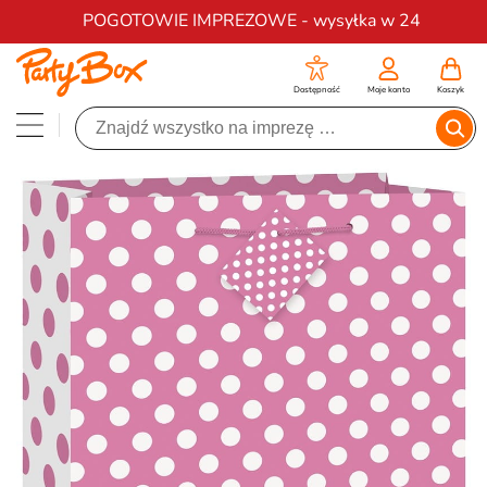
Darmowa dostawa na zamówienia od 200 zł
POGOTOWIE IMPREZOWE - wysyłka w 24
Dostępność
Moje konto
Koszyk