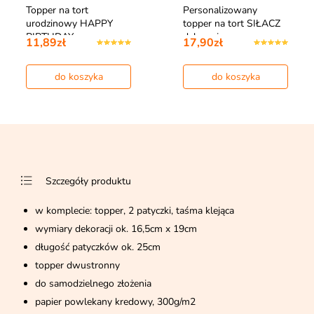
Topper na tort
Personalizowany
urodzinowy HAPPY
topper na tort SIŁACZ
BIRTHDAY czarny
dekoracja na…
11,89zł
17,90zł
do koszyka
do koszyka
Szczegóły produktu
w komplecie: topper, 2 patyczki, taśma klejąca
wymiary dekoracji ok. 16,5cm x 19cm
długość patyczków ok. 25cm
topper dwustronny
do samodzielnego złożenia
papier powlekany kredowy, 300g/m2