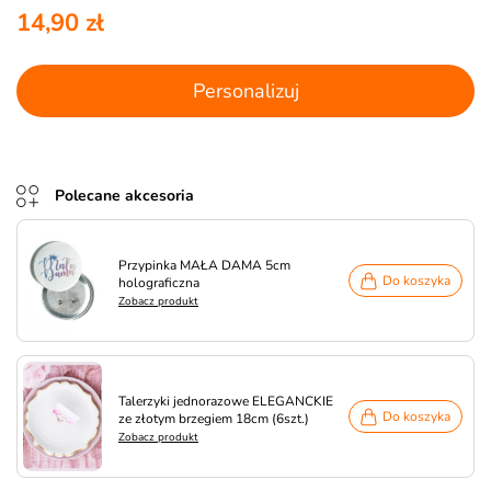
14,90 zł
Personalizuj
Polecane akcesoria
Przypinka MAŁA DAMA 5cm
Do koszyka
holograficzna
Zobacz produkt
Talerzyki jednorazowe ELEGANCKIE
Do koszyka
ze złotym brzegiem 18cm (6szt.)
Zobacz produkt