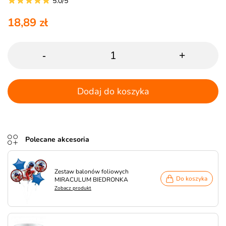
5.0/5
18,89 zł
-
+
Dodaj do koszyka
Polecane akcesoria
Zestaw balonów foliowych
Do koszyka
MIRACULUM BIEDRONKA
Zobacz produkt