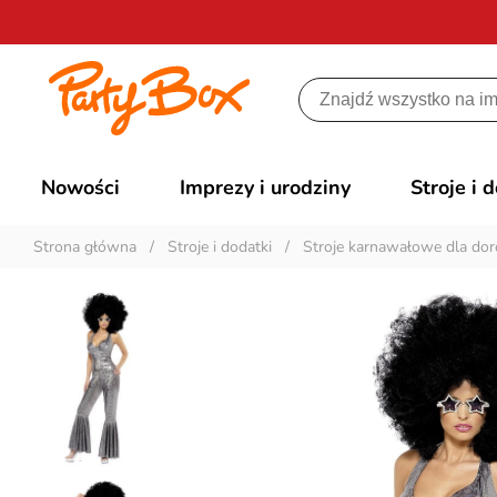
Nowości
Imprezy i urodziny
Stroje i 
Strona główna
/
Stroje i dodatki
/
Stroje karnawałowe dla dor