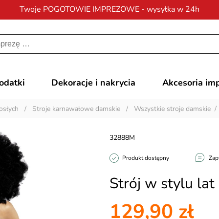
Twoje POGOTOWIE IMPREZOWE - wysyłka w 24h
Darmowa dostawa
na zamówienia od 200 zł
dodatki
Dekoracje i nakrycia
Akcesoria im
osłych
/
Stroje karnawałowe damskie
/
Wszystkie stroje damskie
32888M
Produkt dostępny
Zap
Strój w stylu la
129,90 zł