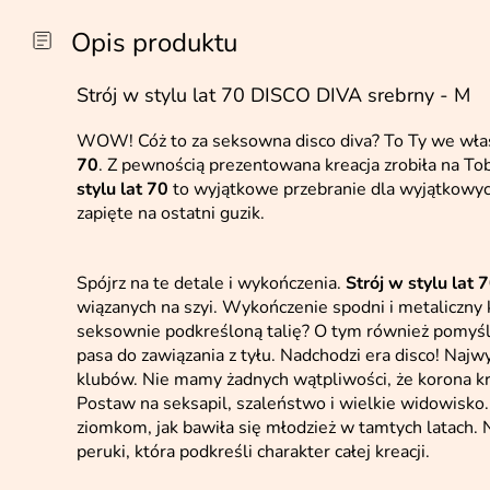
Opis produktu
Strój w stylu lat 70 DISCO DIVA srebrny - M
WOW! Cóż to za seksowna disco diva? To Ty we włas
70
. Z pewnością prezentowana kreacja zrobiła na Tob
stylu lat 70
to wyjątkowe przebranie dla wyjątkowych
zapięte na ostatni guzik.
Spójrz na te detale i wykończenia.
Strój w stylu lat 
wiązanych na szyi. Wykończenie spodni i metaliczny k
seksownie podkreśloną talię? O tym również pomyśl
pasa do zawiązania z tyłu. Nadchodzi era disco! Najw
klubów. Nie mamy żadnych wątpliwości, że korona kr
Postaw na seksapil, szaleństwo i wielkie widowisko
ziomkom, jak bawiła się młodzież w tamtych latach. N
peruki, która podkreśli charakter całej kreacji.