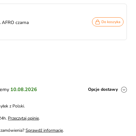
A AFRO czarna
Do koszyka
ślemy
10.08.2026
Opcje dostawy
yłek z Polski.
24h.
Przeczytaj opinie
.
i zamówienia?
Sprawdź informacje
.