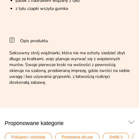
pasek z nadrukiem wiązany z tyłu
z tyłu czapki wszyta gumka
Opis produktu
Seksowny strój więźniarki, która nie ma ochoty siedzieć zbyt
długo za kratkami, więc planuje wyrwać się z więziennych
murów. Swoje pierwsze kroki na wolności z pewnością
skieruje na szaloną, przebieraną imprezę, gdzie zwróci na siebie
uwagę i bez używania grypserki, z łatwością rozkręci
doskonałą zabawę.
Proponowane kategorie
Policjanci i złodzieje
Przebrania dla par
Smiffy`s