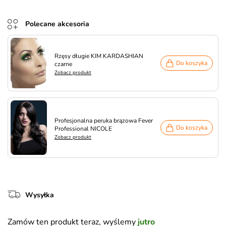
Polecane akcesoria
Rzęsy długie KIM KARDASHIAN
Do koszyka
czarne
Zobacz produkt
Profesjonalna peruka brązowa Fever
Do koszyka
Professional NICOLE
Zobacz produkt
Wysyłka
Zamów ten produkt teraz, wyślemy
jutro