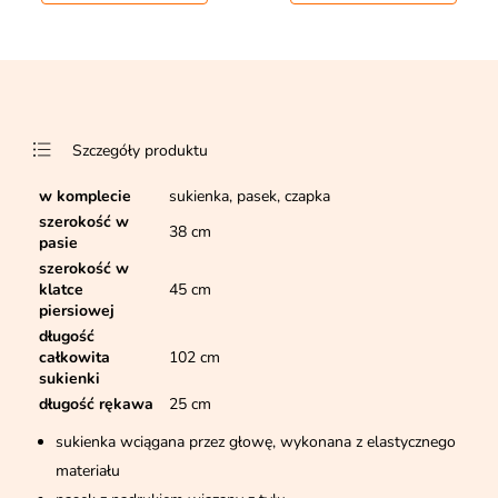
Szczegóły produktu
w komplecie
sukienka, pasek, czapka
szerokość w
38 cm
pasie
szerokość w
klatce
45 cm
piersiowej
długość
całkowita
102 cm
sukienki
długość rękawa
25 cm
sukienka wciągana przez głowę, wykonana z elastycznego
materiału