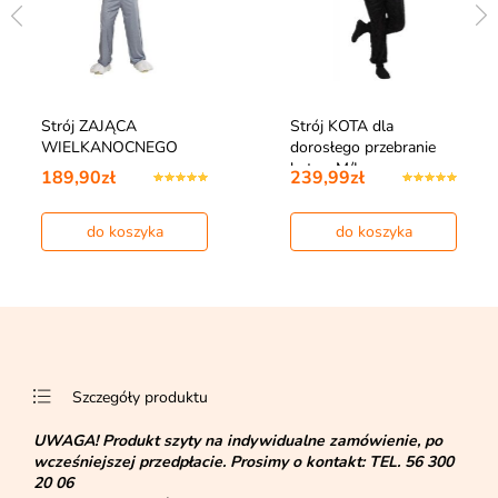
Strój ZAJĄCA
Strój KOTA dla
WIELKANOCNEGO
dorosłego przebranie
kota - M/L
189,90zł
239,99zł
do koszyka
do koszyka
Szczegóły produktu
UWAGA!
Produkt szyty na indywidualne zamówienie, po
wcześniejszej przedpłacie. Prosimy o kontakt:
TEL. 56 300
20 06