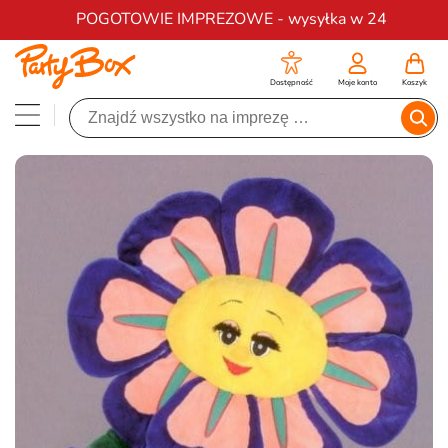
Darmowa dostawa na zamówienia od 200 zł
POGOTOWIE IMPREZOWE - wysyłka w 24
Dostępność
Moje konto
Koszyk