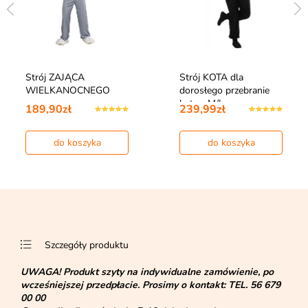
Strój ZAJĄCA
Strój KOTA dla
WIELKANOCNEGO
dorosłego przebranie
kota - M/L
189,90zł
239,99zł
do koszyka
do koszyka
Szczegóły produktu
UWAGA!
Produkt szyty na indywidualne zamówienie, po
wcześniejszej przedpłacie. Prosimy o kontakt:
TEL. 56 679
00 00