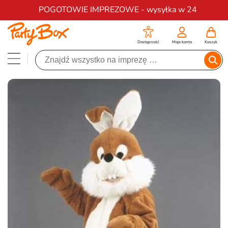
Darmowa dostawa na zamówienia od 200 zł
POGOTOWIE IMPREZOWE - wysyłka w 24
Dostępność
Moje konto
Koszyk