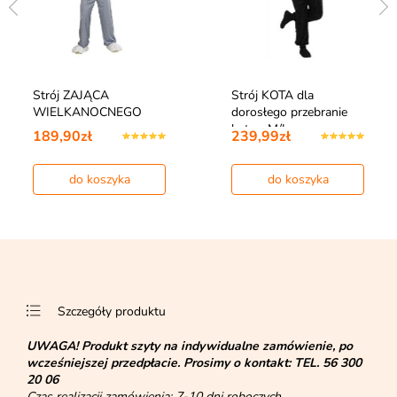
Strój ZAJĄCA
Strój KOTA dla
WIELKANOCNEGO
dorosłego przebranie
kota - M/L
189,90zł
239,99zł
do koszyka
do koszyka
Szczegóły produktu
UWAGA!
Produkt szyty na indywidualne zamówienie, po
wcześniejszej przedpłacie. Prosimy o kontakt:
TEL. 56 300
20 06
Czas realizacji zamówienia: 7-10 dni roboczych