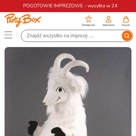
Darmowa dostawa na zamówienia od 200 zł
POGOTOWIE IMPREZOWE - wysyłka w 24
Dostępność
Moje konto
Koszyk