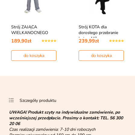
Strój ZAJĄCA
Strój KOTA dla
WIELKANOCNEGO
dorosłego przebranie
kota - M/L
189,90zł
239,99zł
do koszyka
do koszyka
Szczegóły produktu
UWAGA!
Produkt szyty na indywidualne zamówienie, po
wcześniejszej przedpłacie. Prosimy o kontakt:
TEL. 56 300
20 06
Czas realizacji zamówienia: 7-10 dni roboczych