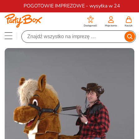
Darmowa dostawa na zamówienia od 200 zł
POGOTOWIE IMPREZOWE - wysyłka w 24
Dostępność
Moje konto
Koszyk