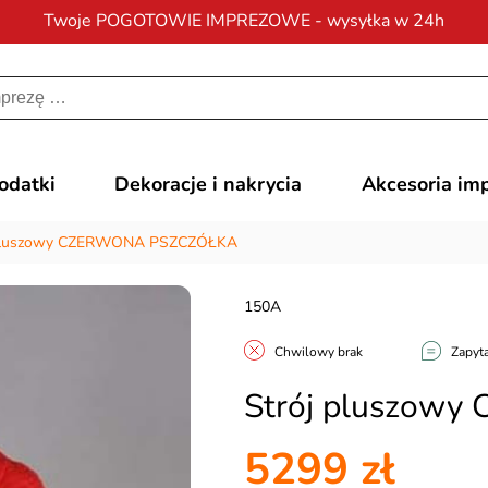
Twoje POGOTOWIE IMPREZOWE - wysyłka w 24h
Darmowa dostawa
na zamówienia od 200 zł
dodatki
Dekoracje i nakrycia
Akcesoria im
 pluszowy CZERWONA PSZCZÓŁKA
150A
Chwilowy brak
Zapyta
Strój pluszow
5299 zł