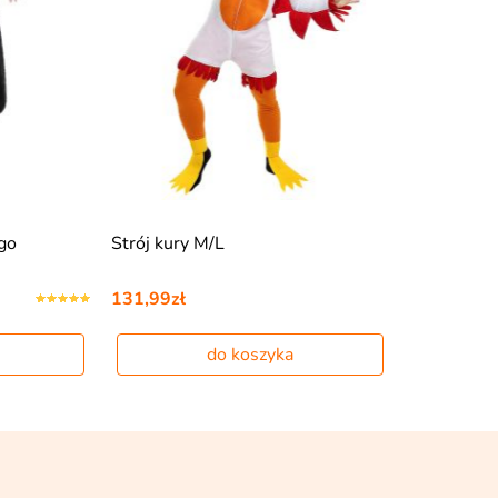
go
Strój kury M/L
131,99zł
do koszyka