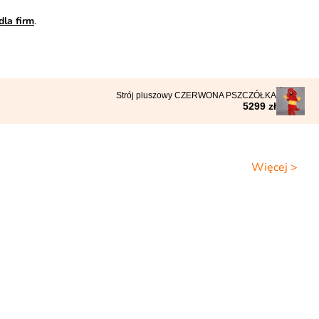
dla firm
.
Strój pluszowy CZERWONA PSZCZÓŁKA
5299 zł
Więcej >