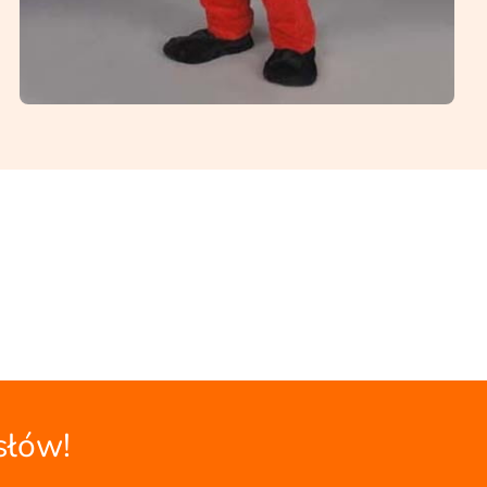
słów!