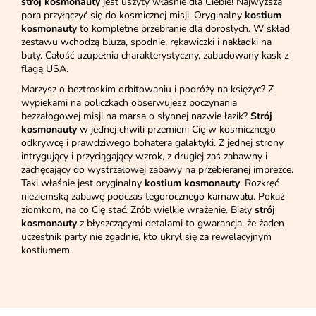
strój kosmonauty
jest uszyty właśnie dla Ciebie! Najwyższa
pora przyłączyć się do kosmicznej misji. Oryginalny
kostium
kosmonauty
to kompletne przebranie dla dorosłych. W skład
zestawu wchodzą bluza, spodnie, rękawiczki i nakładki na
buty. Całość uzupełnia charakterystyczny, zabudowany kask z
flagą USA.
Marzysz o beztroskim orbitowaniu i podróży na księżyc? Z
wypiekami na policzkach obserwujesz poczynania
bezzałogowej misji na marsa o słynnej nazwie łazik?
Strój
kosmonauty
w jednej chwili przemieni Cię w kosmicznego
odkrywcę i prawdziwego bohatera galaktyki. Z jednej strony
intrygujący i przyciągający wzrok, z drugiej zaś zabawny i
zachęcający do wystrzałowej zabawy na przebieranej imprezce.
Taki właśnie jest oryginalny
kostium kosmonauty
. Rozkręć
nieziemską zabawę podczas tegorocznego karnawału. Pokaż
ziomkom, na co Cię stać. Zrób wielkie wrażenie. Biały
strój
kosmonauty
z błyszczącymi detalami to gwarancja, że żaden
uczestnik party nie zgadnie, kto ukrył się za rewelacyjnym
kostiumem.