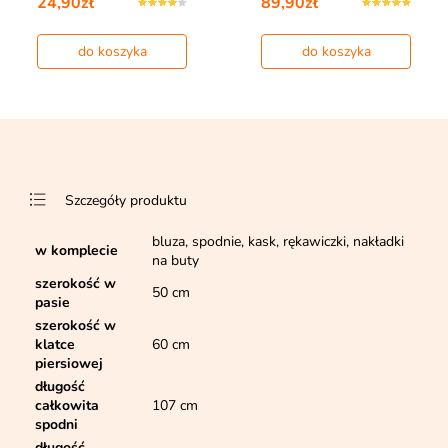
24,90zł
89,90zł
do koszyka
do koszyka
Szczegóły produktu
bluza, spodnie, kask, rękawiczki, nakładki
w komplecie
na buty
szerokość w
50 cm
pasie
szerokość w
klatce
60 cm
piersiowej
długość
całkowita
107 cm
spodni
długość