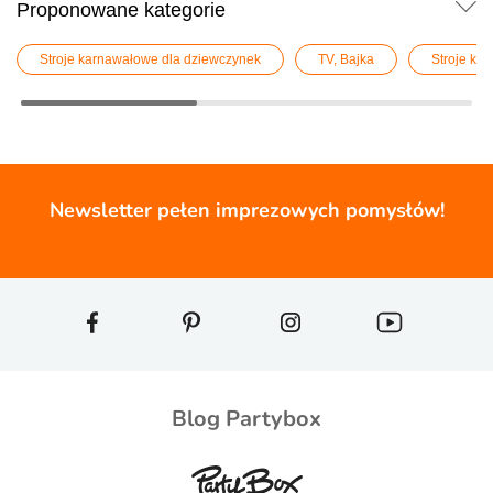
Proponowane kategorie
Stroje karnawałowe dla dziewczynek
TV, Bajka
Stroje ka
Newsletter pełen imprezowych pomysłów!
Blog Partybox