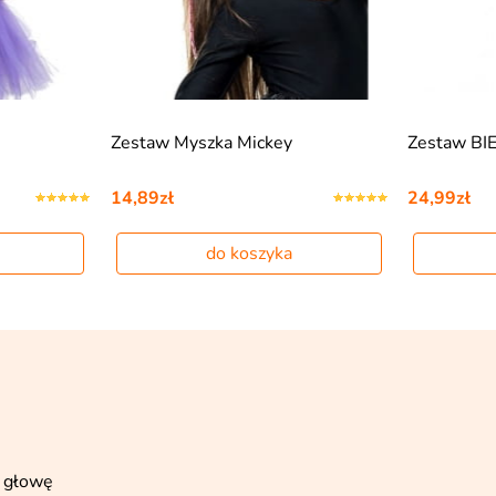
Zestaw Myszka Mickey
Zestaw B
14,89zł
24,99zł
do koszyka
a głowę