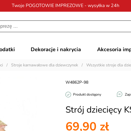
Twoje POGOTOWIE IMPREZOWE - wysyłka w 24h
Darmowa dostawa
na zamówienia od 200 zł
dodatki
Dekoracje i nakrycia
Akcesoria im
ci
/
Stroje karnawałowe dla dziewczynek
/
Wszystkie stroje dla dz
W4862P-98
Produkt dostępny
Zap
Strój dziecięcy 
69,90 zł