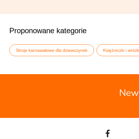
Proponowane kategorie
Stroje karnawałowe dla dziewczynek
Księżniczki i wróżk
News