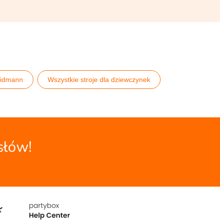
idmann
Wszystkie stroje dla dziewczynek
słów!