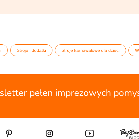
i
Stroje i dodatki
Stroje karnawałowe dla dzieci
W
letter pełen imprezowych pomy