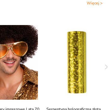
Więcej >
ary imprezowe Lata 70
Serpentyna holograficzna złota