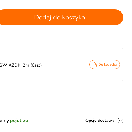
Dodaj do koszyka
 GWIAZDKI 2m (6szt)
Do koszyka
ślemy
pojutrze
Opcje dostawy