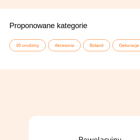
Proponowane kategorie
30 urodziny
Akcesoria
Boland
Dekoracje 
Lata 20. i 30.
Pomysły na 30 urodziny
Pomysły n
Rewelacyjny