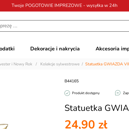
Twoje POGOTOWIE IMPREZOWE - wysyłka w 24h
Darmowa dostawa
na zamówienia od 200 zł
dodatki
Dekoracje i nakrycia
Akcesoria im
wester i Nowy Rok
/
Kolekcje sylwestrowe
/
Statuetka GWIAZDA VI
B44165
Produkt dostępny
Zap
Statuetka GWI
24,90 zł