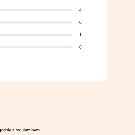
4
0
1
0
godnie z
regulaminem
.