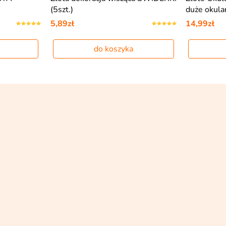
(5szt.)
duże okula
5,89zł
14,99zł
do koszyka