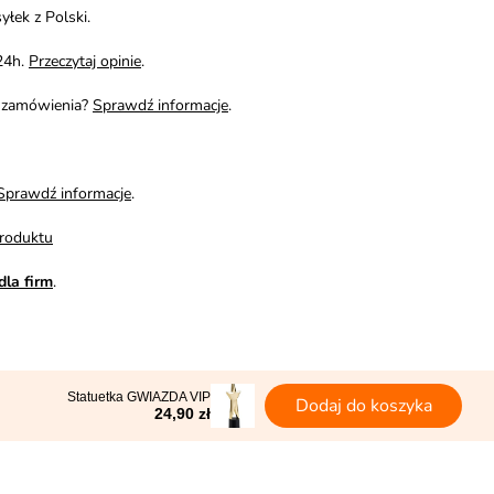
yłek z Polski.
24h.
Przeczytaj opinie
.
i zamówienia?
Sprawdź informacje
.
Sprawdź informacje
.
roduktu
dla firm
.
Statuetka GWIAZDA VIP
Dodaj do koszyka
24,90 zł