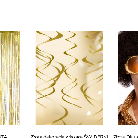
OTA
Złota dekoracja wisząca ŚWIDERKI
Złote Okul