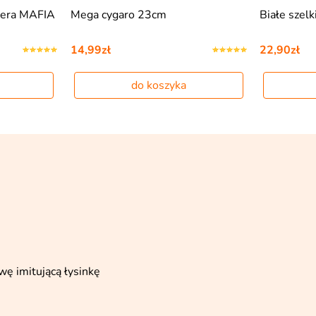
Białe szelki Lata 20
Wąsy sztu
rodzaje (6s
22,90zł
14,89zł
do koszyka
wę imitującą łysinkę