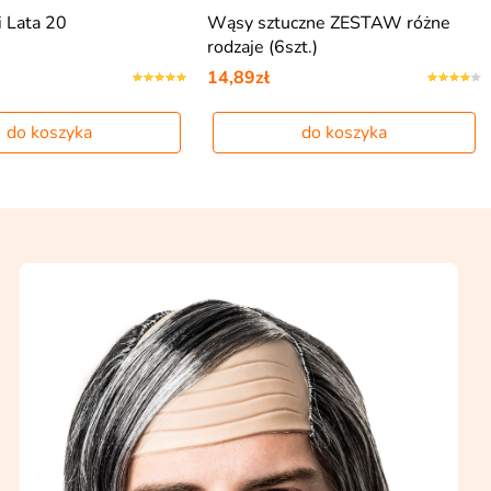
czne ZESTAW różne
Mucha satynowa czarna
zt.)
10,89zł
do koszyka
do koszyka