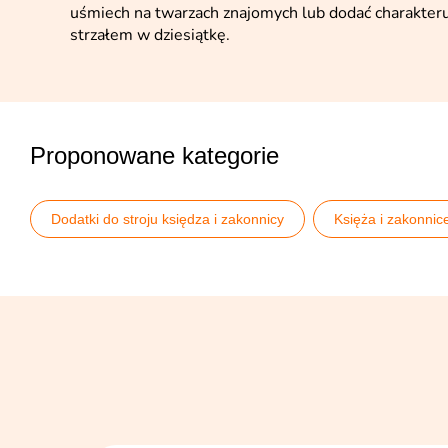
uśmiech na twarzach znajomych lub dodać charakte
strzałem w dziesiątkę.
Proponowane kategorie
Dodatki do stroju księdza i zakonnicy
Księża i zakonnic
Peruki męskie
Peruki na Halloween
Pomysły na 
Wieczór kawalerski