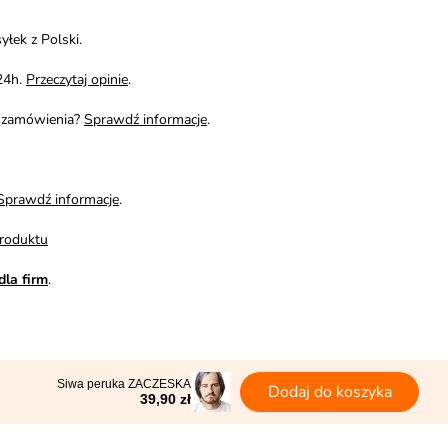
yłek z Polski.
24h.
Przeczytaj opinie
.
i zamówienia?
Sprawdź informacje
.
Sprawdź informacje
.
roduktu
dla firm
.
Siwa peruka ZACZESKA
Dodaj do koszyka
39,90 zł