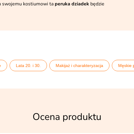
ru swojemu kostiumowi ta
peruka dziadek
będzie
e
Lata 20. i 30.
Makijaż i charakteryzacja
Męskie 
imprezę lata 20. 30.
Pomysły na wieczór kawalerski
Pozo
Ocena produktu