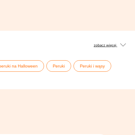
zobacz więcej
peruki na Halloween
Peruki
Peruki i wąsy
stałe dodatki do charakteryzacji
PRL Party