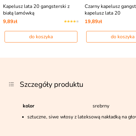
Czarny kapelusz gangstera MAFIA
Mega cygaro 23cm
kapelusz lata 20
19,89zł
14,99zł
do koszyka
do koszyka
Szczegóły produktu
kolor
srebrny
sztuczne, siwe włosy z lateksową nakładką na gło