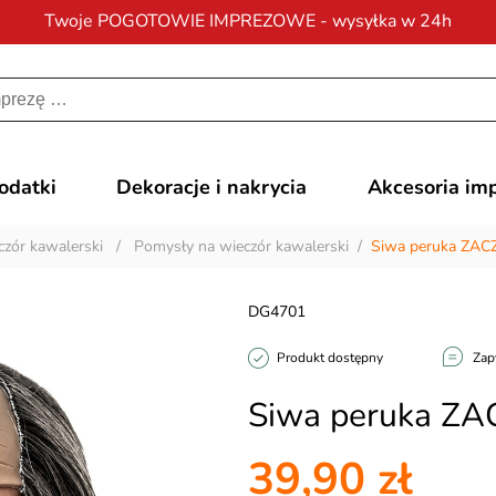
Twoje POGOTOWIE IMPREZOWE - wysyłka w 24h
Darmowa dostawa
na zamówienia od 200 zł
dodatki
Dekoracje i nakrycia
Akcesoria im
zór kawalerski
/
Pomysły na wieczór kawalerski
/
Siwa peruka ZA
DG4701
Produkt dostępny
Zap
Siwa peruka Z
39,90 zł