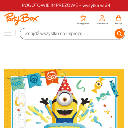
Darmowa dostawa na zamówienia od 200 zł
POGOTOWIE IMPREZOWE - wysyłka w 24
Dostępność
Moje konto
Koszyk