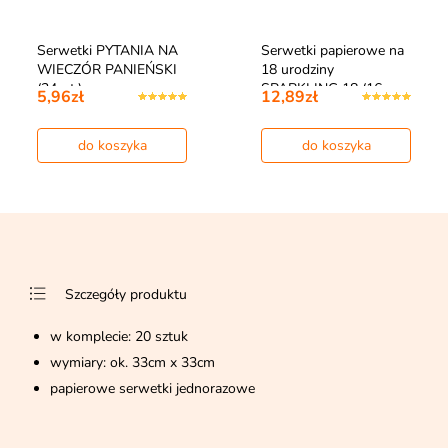
Serwetki PYTANIA NA
Serwetki papierowe na
WIECZÓR PANIEŃSKI
18 urodziny
(24szt.)
SPARKLING 18 (16…
5,96zł
12,89zł
do koszyka
do koszyka
Szczegóły produktu
w komplecie: 20 sztuk
wymiary: ok. 33cm x 33cm
papierowe serwetki jednorazowe