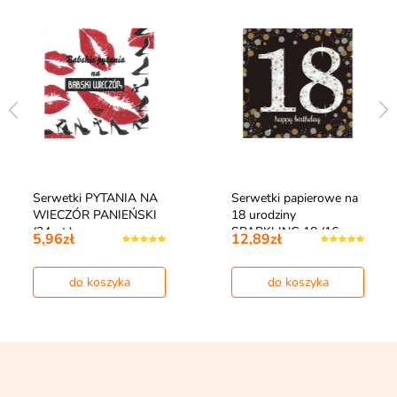
Serwetki PYTANIA NA
Serwetki papierowe na
WIECZÓR PANIEŃSKI
18 urodziny
(24szt.)
SPARKLING 18 (16…
5,96zł
12,89zł
do koszyka
do koszyka