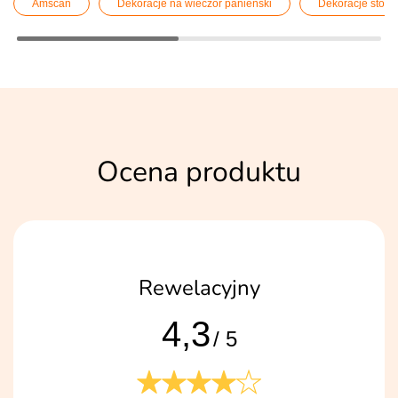
Amscan
Dekoracje na wieczór panieński
Dekoracje stołu
Ocena produktu
Rewelacyjny
4,3
/ 5