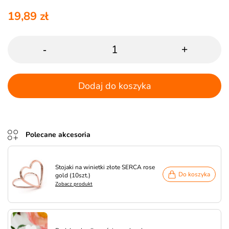
19,89 zł
-
+
Dodaj do koszyka
Polecane akcesoria
Stojaki na winietki złote SERCA rose
Do koszyka
gold (10szt.)
Zobacz produkt