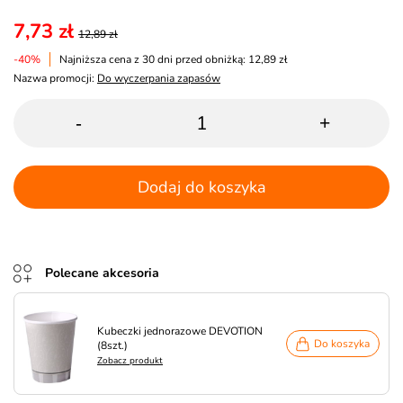
7,73 zł
12,89 zł
-40%
Najniższa cena z 30 dni przed obniżką: 12,89 zł
Nazwa promocji:
Do wyczerpania zapasów
-
+
Dodaj do koszyka
Polecane akcesoria
Kubeczki jednorazowe DEVOTION
Do koszyka
(8szt.)
Zobacz produkt