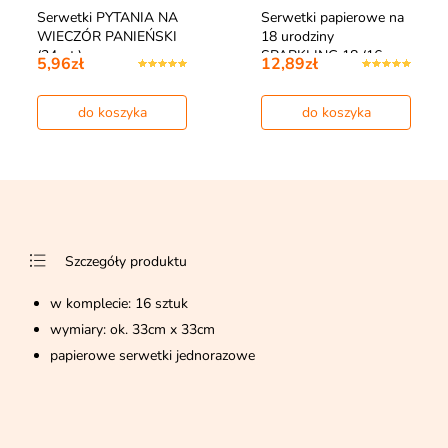
Serwetki PYTANIA NA
Serwetki papierowe na
WIECZÓR PANIEŃSKI
18 urodziny
(24szt.)
SPARKLING 18 (16…
5,96zł
12,89zł
do koszyka
do koszyka
Szczegóły produktu
w komplecie: 16 sztuk
wymiary: ok. 33cm x 33cm
papierowe serwetki jednorazowe