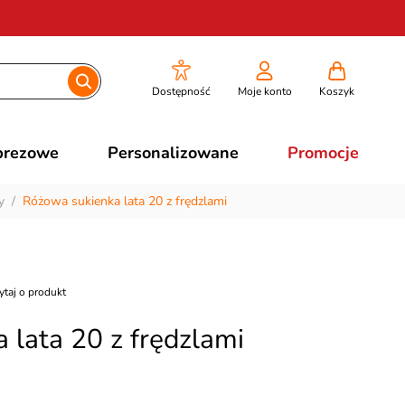
Dostępność
Moje konto
Koszyk
prezowe
Personalizowane
Promocje
y
/
Różowa sukienka lata 20 z frędzlami
ytaj o produkt
 lata 20 z frędzlami