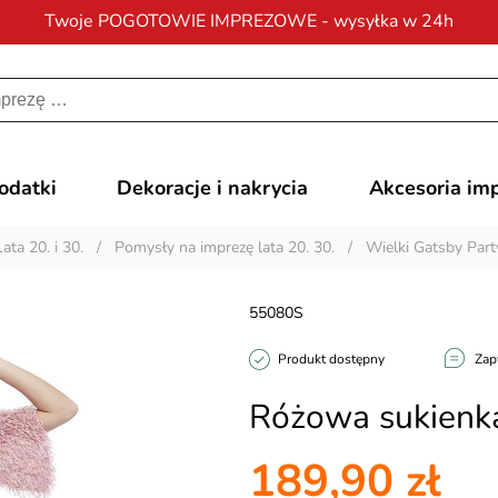
Twoje POGOTOWIE IMPREZOWE - wysyłka w 24h
Darmowa dostawa
na zamówienia od 200 zł
dodatki
Dekoracje i nakrycia
Akcesoria im
Lata 20. i 30.
/
Pomysły na imprezę lata 20. 30.
/
Wielki Gatsby Part
55080S
Produkt dostępny
Zap
Różowa sukienka
189,90 zł