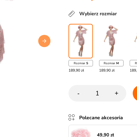
Wybierz rozmiar
Rozmiar
S
Rozmiar
M
R
189,90 zł
189,90 zł
189,
-
+
Polecane akcesoria
49,90 zł