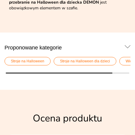
przebranie na Halloween dla dziecka DEMON
jest
obowiązkowym elementem w szafie.
Proponowane kategorie
Stroje na Halloween
Stroje na Halloween dla dzieci
Widm
Ocena produktu