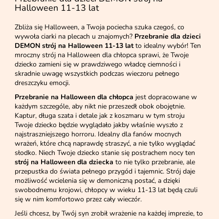
Halloween 11-13 lat
Zbliża się Halloween, a Twoja pociecha szuka czegoś, co
wywoła ciarki na plecach u znajomych?
Przebranie dla dzieci
DEMON strój na Halloween 11-13 lat
to idealny wybór! Ten
mroczny strój na Halloween dla chłopca sprawi, że Twoje
dziecko zamieni się w prawdziwego władcę ciemności i
skradnie uwagę wszystkich podczas wieczoru pełnego
dreszczyku emocji.
Przebranie na Halloween dla chłopca
jest dopracowane w
każdym szczególe, aby nikt nie przeszedł obok obojętnie.
Kaptur, długa szata i detale jak z koszmaru w tym stroju
Twoje dziecko będzie wyglądało jakby właśnie wyszło z
najstraszniejszego horroru. Idealny dla fanów mocnych
wrażeń, które chcą naprawdę straszyć, a nie tylko wyglądać
słodko. Niech Twoje dziecko stanie się postrachem nocy ten
strój na Halloween dla dziecka
to nie tylko przebranie, ale
przepustka do świata pełnego przygód i tajemnic. Strój daje
możliwość wcielenia się w demoniczną postać, a dzięki
swobodnemu krojowi, chłopcy w wieku 11-13 lat będą czuli
się w nim komfortowo przez cały wieczór.
Jeśli chcesz, by Twój syn zrobił wrażenie na każdej imprezie, to