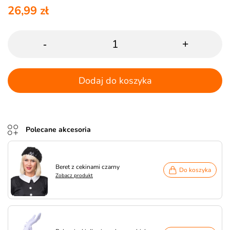
26,99 zł
-
+
Dodaj do koszyka
Polecane akcesoria
Beret z cekinami czarny
Do koszyka
Zobacz produkt