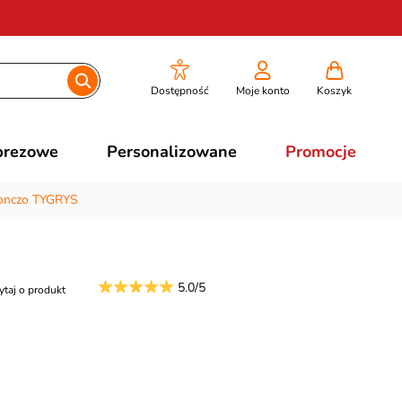
Dostępność
Moje konto
Koszyk
prezowe
Personalizowane
Promocje
onczo TYGRYS
5.0/5
ytaj o produkt