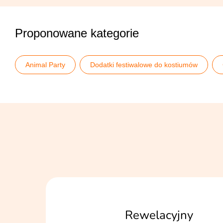
Proponowane kategorie
Animal Party
Dodatki festiwalowe do kostiumów
Stroje karnawałowe męskie
Stroje zwierząt dla dorosły
Rewelacyjny