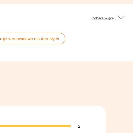
zobacz więcej
troje karnawałowe dla dorosłych
zystkie stroje męskie
2