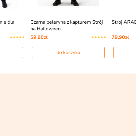
ie dla
Czarna peleryna z kapturem Strój
Strój ARA
na Halloween
59,90zł
79,90zł
do koszyka