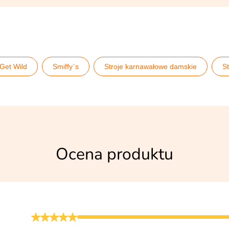
Get Wild
Smiffy`s
Stroje karnawałowe damskie
S
ch
Wieczór panieński
Wszystkie stroje damskie
Ws
Ocena produktu