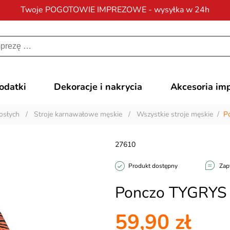
Twoje POGOTOWIE IMPREZOWE - wysyłka w 24h
Darmowa dostawa
na zamówienia od 200 zł
dodatki
Dekoracje i nakrycia
Akcesoria im
osłych
/
Stroje karnawałowe męskie
/
Wszystkie stroje męskie
/
P
27610
Produkt dostępny
Zap
Ponczo TYGRYS
59,90 zł