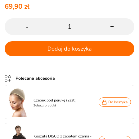
69,90 zł
-
+
Dodaj do koszyka
Polecane akcesoria
Czepek pod perukę (2szt.)
Do koszyka
Zobacz produkt
Koszula DISCO z żabotem czarna -