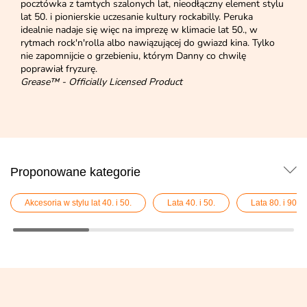
pocztówka z tamtych szalonych lat, nieodłączny element stylu
lat 50. i pionierskie uczesanie kultury rockabilly. Peruka
idealnie nadaje się więc na imprezę w klimacie lat 50., w
rytmach rock'n'rolla albo nawiązującej do gwiazd kina. Tylko
nie zapomnijcie o grzebieniu, którym Danny co chwilę
poprawiał fryzurę.
Grease™ - Officially Licensed Product
Proponowane kategorie
Akcesoria w stylu lat 40. i 50.
Lata 40. i 50.
Lata 80. i 90.