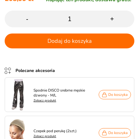
-
+
Dodaj do koszyka
Polecane akcesoria
Spodnie DISCO srebrne męskie
Do koszyka
dzwony - M/L
Zobacz produkt
Czepek pod perukę (2szt.)
Do koszyka
Zobacz produkt