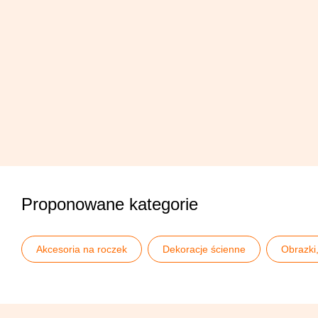
Proponowane kategorie
Akcesoria na roczek
Dekoracje ścienne
Obrazki,
Personalizowane dekoracje na roczek
Roczek
S