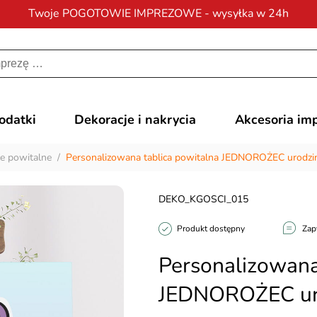
Twoje POGOTOWIE IMPREZOWE - wysyłka w 24h
Darmowa dostawa
na zamówienia od 200 zł
dodatki
Dekoracje i nakrycia
Akcesoria im
ce powitalne
/
Personalizowana tablica powitalna JEDNOROŻEC urodzin
DEKO_KGOSCI_015
Produkt dostępny
Zap
Personalizowana
JEDNOROŻEC uro