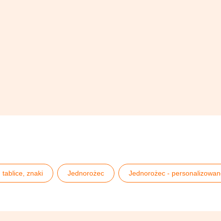
 tablice, znaki
Jednorożec
Jednorożec - personalizowa
tandy tekturowe
Tablice powitalne