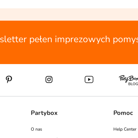
letter pełen imprezowych pomy
Partybox
Pomoc
O nas
Help Center