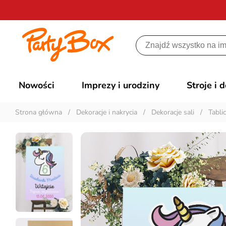
Nowości
Imprezy i urodziny
Stroje i 
Strona główna
/
Dekoracje i nakrycia
/
Dekoracje sali
/
Tabli