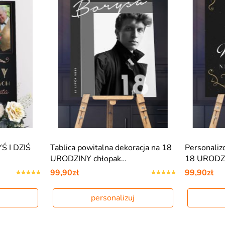
YŚ I DZIŚ
Tablica powitalna dekoracja na 18
Personaliz
URODZINY chłopak…
18 URODZ
99,90zł
99,90zł
personalizuj