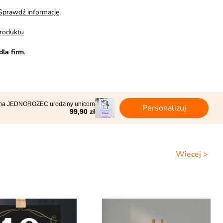
Sprawdź informacje
.
roduktu
dla firm
.
alna JEDNOROŻEC urodziny unicorn
Personalizuj
99,90 zł
Więcej >