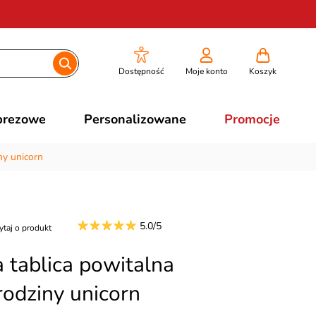
Dostępność
Moje konto
Koszyk
prezowe
Personalizowane
Promocje
y unicorn
5.0/5
ytaj o produkt
 tablica powitalna
dziny unicorn