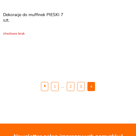
Dekoracje do muffinek PIESKI 7
szt.
chwilowo brak
...
1
2
3
4