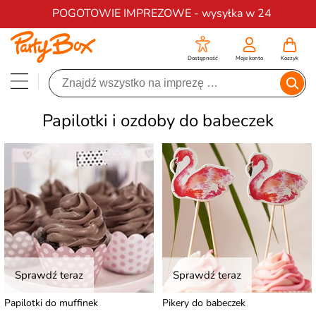
Darmowa dostawa na zamówienia od 200 zł
POGOTOWIE IMPREZOWE - wysyłka w 24
Dostępność
Moje konto
Koszyk
Papilotki i ozdoby do babeczek
Sprawdź teraz
Sprawdź teraz
Papilotki do muffinek
Pikery do babeczek